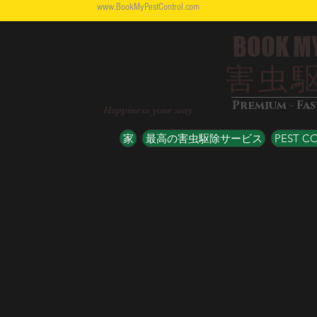
www.BookMyPestControl.com
BOOK M
害虫
Premium - Fa
Happiness your way
家
最高の害虫駆除サービス
PEST C