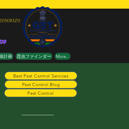
2050R1Z0
除計画
昆虫ファインダー
More...
Best Pest Control Services
Pest Control Blog
Pest Control