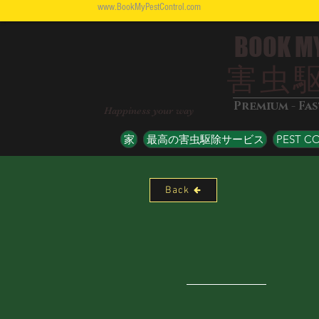
www.BookMyPestControl.com
BOOK M
害虫
Premium - Fa
Happiness your way
家
最高の害虫駆除サービス
PEST C
Back