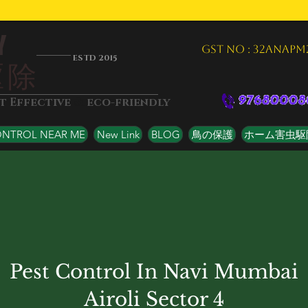
Y
GST NO : 32ANAPM
ESTD 2015
駆除
&
st Effective
eco-friendly
ONTROL NEAR ME
New Link
BLOG
鳥の保護
ホーム害虫駆
Pest Control In Navi Mumbai
Airoli Sector 4