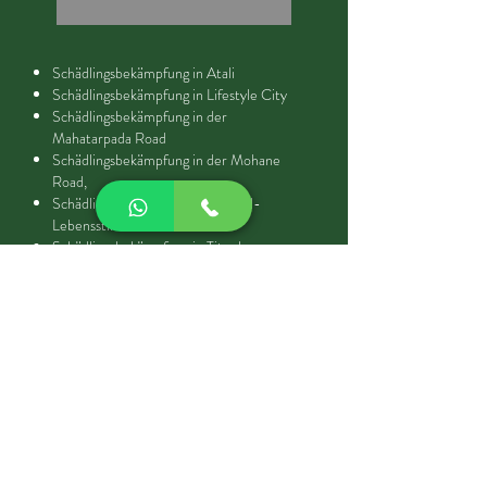
Schädlingsbekämpfung in Atali
Schädlingsbekämpfung in Lifestyle City
Schädlingsbekämpfung in der
Mahatarpada Road
Schädlingsbekämpfung in der Mohane
Road,
Schädlingsbekämpfung im Nirmal-
Lebensstil
Schädlingsbekämpfung in Titwala
Schädlingsbekämpfung in Titwala -
Mohone Road
Schädlingsbekämpfung in der Veera
Desai Road,
CALL NOW