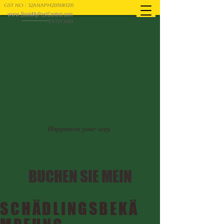
GST NO : 32ANAPM2050R1Z0
www.BookMyPestControl.com
ESTD 2015
Happiness your way
BUCHEN SIE MEIN
SCHÄDLINGSBEKÄ