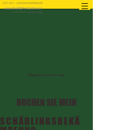
GST NO : 32ANAPM2050R1Z0
www.BookMyPestControl.com
ESTD 2015
Happiness your way
BUCHEN SIE MEIN
SCHÄDLINGSBEKÄ