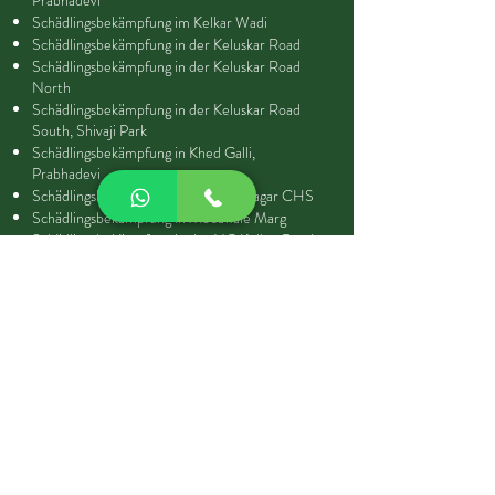
Prabhadevi
Schädlingsbekämpfung im Kelkar Wadi
Schädlingsbekämpfung in der Keluskar Road
Schädlingsbekämpfung in der Keluskar Road
North
Schädlingsbekämpfung in der Keluskar Road
South, Shivaji Park
Schädlingsbekämpfung in Khed Galli,
Prabhadevi
Schädlingsbekämpfung in Madhav Nagar CHS
Schädlingsbekämpfung in Mc Jawale Marg
Schädlingsbekämpfung in der NC Kelkar Road
Schädlingsbekämpfung in der Omkar-
Gesellschaft
Schädlingsbekämpfung in Pandurang Naik
Marg
Schädlingsbekämpfung in Parsi-Kolonie
Schädlingsbekämpfung in Parsi-Kolonie
Schädlingsbekämpfung in Pl Kale Guruji Marg
Schädlingsbekämpfung in R Keshav Vidya Marg
Schädlingsbekämpfung in Senapati Bapat Marg
Schädlingsbekämpfung in der Sk Bole Road