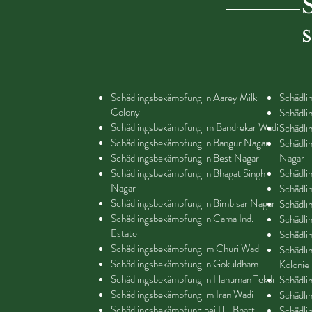
Schädlingsbekämpfung in Aarey Milk
Schädli
Colony
Schädli
Schädlingsbekämpfung im Bandrekar Wadi
Schädli
Schädlingsbekämpfung in Bangur Nagar
Schädli
Schädlingsbekämpfung in Best Nagar
Nagar
Schädlingsbekämpfung in Bhagat Singh
Schädli
Nagar
Schädli
Schädlingsbekämpfung in Bimbisar Nagar
Schädli
Schädlingsbekämpfung in Cama Ind.
Schädli
Estate
Schädli
Schädlingsbekämpfung im Churi Wadi
Schädli
Schädlingsbekämpfung in Gokuldham
Kolonie
Schädlingsbekämpfung in Hanuman Tekdi
Schädli
Schädlingsbekämpfung im Iran Wadi
Schädl
Schädlingsbekämpfung bei ITT Bhatti
Schädli