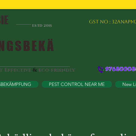
IE
GST NO : 32ANAPM
ESTD 2015
NGSBEKÄ
&
st Effective
eco-friendly
SBEKÄMPFUNG
PEST CONTROL NEAR ME
New L