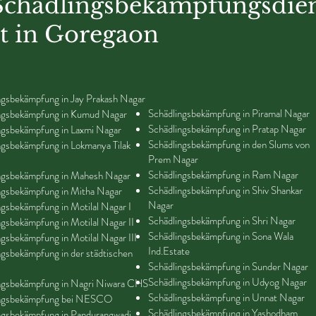
Schädlingsbekämpfungsdie
st in Goregaon
ngsbekämpfung in Jay Prakash Nagar
Schädlingsbekämpfung in Piramal Nagar
ngsbekämpfung in Kumud Nagar
Schädlingsbekämpfung in Pratap Nagar
ngsbekämpfung in Laxmi Nagar
Schädlingsbekämpfung in den Slums von
ngsbekämpfung in Lokmanya Tilak
Prem Nagar
Schädlingsbekämpfung in Ram Nagar
ngsbekämpfung in Mahesh Nagar
Schädlingsbekämpfung in Shiv Shankar
ngsbekämpfung in Mitha Nagar
Nagar
ngsbekämpfung in Motilal Nagar I
Schädlingsbekämpfung in Shri Nagar
ngsbekämpfung in Motilal Nagar II
Schädlingsbekämpfung in Sona Wala
ngsbekämpfung in Motilal Nagar III
Ind.Estate
ngsbekämpfung in der städtischen
Schädlingsbekämpfung in Sunder Nagar
Schädlingsbekämpfung in Udyog Nagar
ngsbekämpfung in Nagri Niwara CHS
Schädlingsbekämpfung in Unnat Nagar
ingsbekämpfung bei NESCO
Schädlingsbekämpfung in Yashodham
ngsbekämpfung in Pandurangwadi