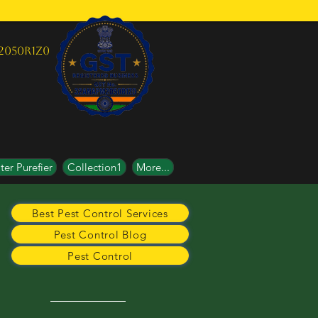
2050R1Z0
er Purefier
Collection1
More...
Best Pest Control Services
Pest Control Blog
Pest Control