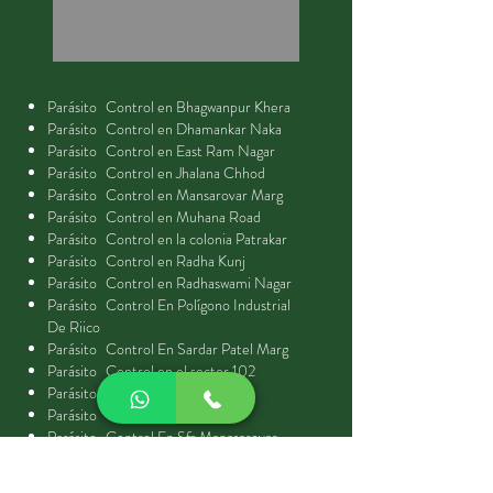
Parásito
Control en Bhagwanpur Khera
Parásito
Control en Dhamankar Naka
Parásito
Control en East Ram Nagar
Parásito
Control en Jhalana Chhod
Parásito
Control en Mansarovar Marg
Parásito
Control en Muhana Road
Parásito
Control en la colonia Patrakar
Parásito
Control en Radha Kunj
Parásito
Control en Radhaswami Nagar
Parásito
Control En Polígono Industrial
De Riico
Parásito
Control En Sardar Patel Marg
Parásito
Control en el sector 102
Parásito
Control en el sector 12
Parásito
Control en el sector 2
Parásito
Control En Sfs Manasarovar
Parásito
Control en ruta Shipra
Parásito
Control en Shiv Shakti Nagar