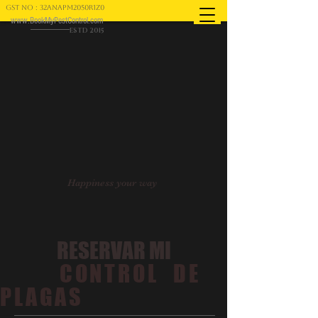
GST NO : 32ANAPM2050R1Z0
www.BookMyPestControl.com
ESTD 2015
Happiness your way
RESERVAR MI
CONTROL DE
PLAGAS