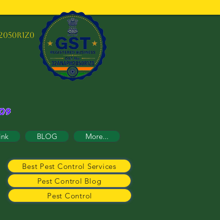
2050R1Z0
ink
BLOG
More...
Best Pest Control Services
Pest Control Blog
Pest Control