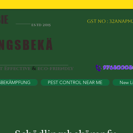
IE
GST NO : 32ANAPM
ESTD 2015
NGSBEKÄ
&
st Effective
eco-friendly
SBEKÄMPFUNG
PEST CONTROL NEAR ME
New L