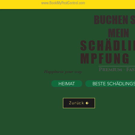
www.BookMyPestControl.com
BUCHEN S
MEIN
SCHÄDLI
MPFUNG
Premium - Fa
Happiness your way
HEIMAT
BESTE SCHÄDLING
Zurück