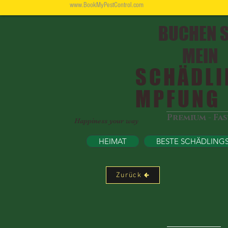
www.BookMyPestControl.com
BUCHEN S
MEIN
SCHÄDLI
MPFUNG
Premium - Fa
Happiness your way
HEIMAT
BESTE SCHÄDLING
Zurück