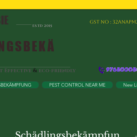
IE
GST NO : 32ANAPM
ESTD 2015
NGSBEKÄ
&
st Effective
eco-friendly
SBEKÄMPFUNG
PEST CONTROL NEAR ME
New L
Schädlingsbekämpfun