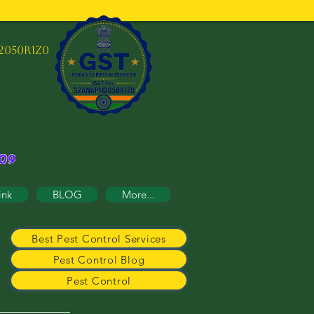
2050R1Z0
ink
BLOG
More...
Best Pest Control Services
Pest Control Blog
Pest Control