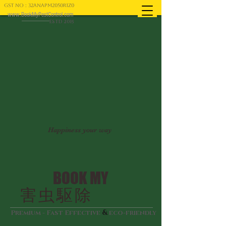
GST NO : 32ANAPM2050R1Z0
www.BookMyPestControl.com
ESTD 2015
Happiness your way
BOOK MY
害虫駆除
&
Premium - Fast Effective
eco-friendly