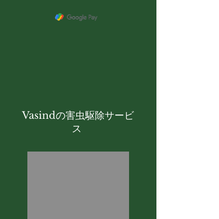
Vasindの害虫駆除サービ
ス