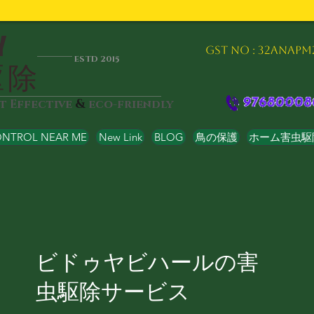
Y
GST NO : 32ANAPM
ESTD 2015
駆除
&
st Effective
eco-friendly
ONTROL NEAR ME
New Link
BLOG
鳥の保護
ホーム害虫駆
ビドゥヤビハールの害
虫駆除サービス