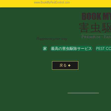
www.BookMyPestControl.com
BOOK M
害虫
Premium - Fa
Happiness your way
家
最高の害虫駆除サービス
PEST C
戻る