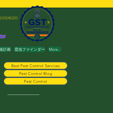
2050R1Z0
除計画
昆虫ファインダー
More...
Best Pest Control Services
Pest Control Blog
Pest Control