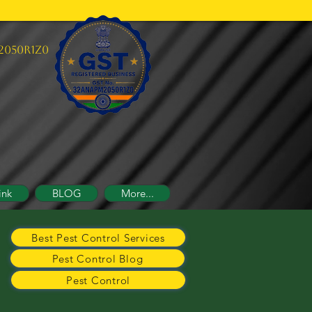
2050R1Z0
ink
BLOG
More...
Best Pest Control Services
Pest Control Blog
Pest Control