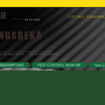
IE
GST NO : 32ANAPM
ESTD 2015
NGSBEKÄ
&
st Effective
eco-friendly
SBEKÄMPFUNG
PEST CONTROL NEAR ME
New L