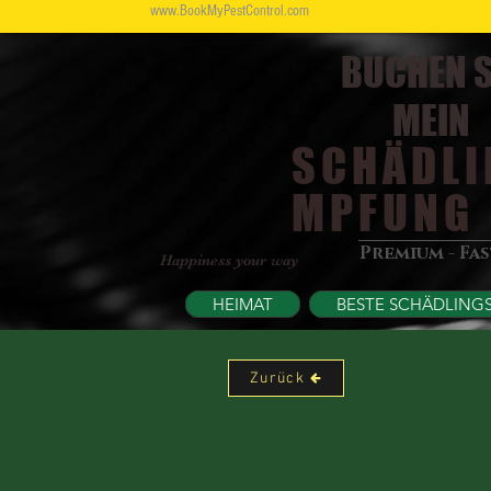
www.BookMyPestControl.com
BUCHEN S
MEIN
SCHÄDLI
MPFUNG
Premium - Fa
Happiness your way
HEIMAT
BESTE SCHÄDLING
Zurück