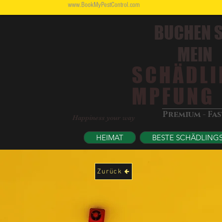
www.BookMyPestControl.com
BUCHEN S
MEIN
SCHÄDLI
MPFUNG
Premium - Fa
Happiness your way
HEIMAT
BESTE SCHÄDLING
Zurück