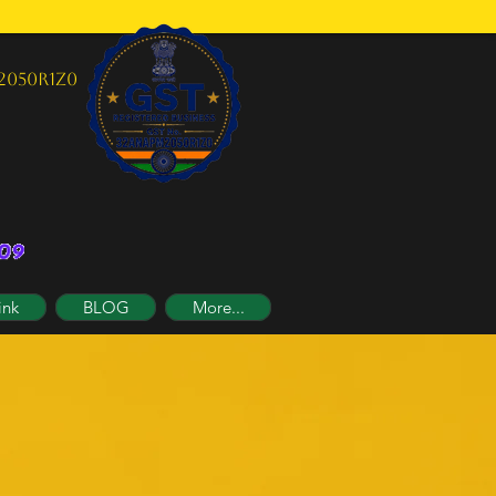
2050R1Z0
ink
BLOG
More...