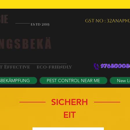
IE
GST NO : 32ANAPM
ESTD 2015
NGSBEKÄ
&
st Effective
eco-friendly
SBEKÄMPFUNG
PEST CONTROL NEAR ME
New L
SICHERH
EIT